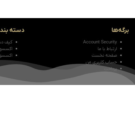
برگه‌ها
دسته بند
Account Security
کیف دس
ارتباط با ما
اکسسو
صفحه نخست
اکسسور
حساب کاربری من
پرداخت
سبد خرید